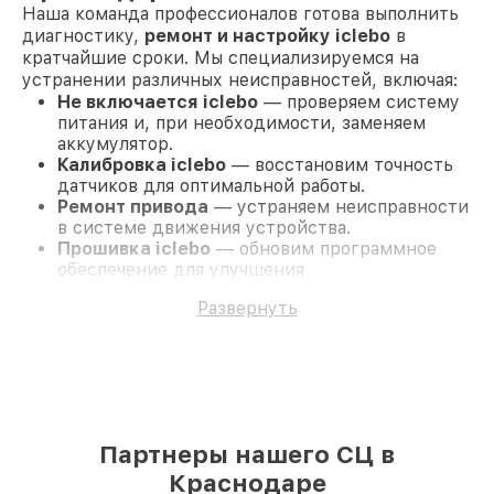
Наша команда профессионалов готова выполнить
диагностику,
ремонт и настройку iclebo
в
кратчайшие сроки. Мы специализируемся на
устранении различных неисправностей, включая:
Не включается iclebo
— проверяем систему
питания и, при необходимости, заменяем
аккумулятор.
Калибровка iclebo
— восстановим точность
датчиков для оптимальной работы.
Ремонт привода
— устраняем неисправности
в системе движения устройства.
Прошивка iclebo
— обновим программное
обеспечение для улучшения
функциональности.
Развернуть
Ремонт гидросистемы
— восстановим
работу системы очистки и увлажнения.
Диагностика и восстановление
iclebo в Краснодаре
Мы предлагаем комплексную диагностику, чтобы
точно определить причину поломки. После
Партнеры нашего СЦ в
согласования с вами мы приступим к ремонту с
использованием оригинальных запчастей. Каждый
Краснодаре