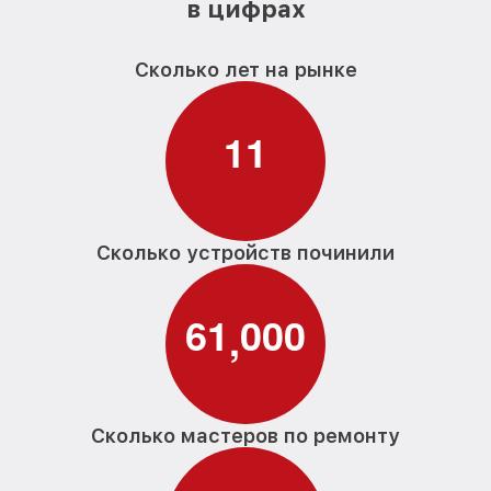
в цифрах
Калибровка робота-пылесоса iCLEBO
от 500₽
Ремонт материнской платы робота-
от 800₽
пылесоса iCLEBO
Сколько лет на рынке
Профилактическая чистка робота-
от 500₽
пылесоса iCLEBO
1
1
Замена материнской платы робота-
от 400₽
пылесоса iCLEBO
Прошивка робота-пылесоса iCLEBO
от 1550₽
Сколько устройств починили
Ремонт цепи питания робота-пылесоса
от 500₽
iCLEBO
6
1
0
0
0
,
Замена аккумулятора робота-пылесоса
от 300₽
iCLEBO
Замена датчиков управления, высоты,
от 1100₽
движения робота-пылесоса iCLEBO
Сколько мастеров по ремонту
Комплексная чистка робота-пылесоса
от 300₽
iCLEBO