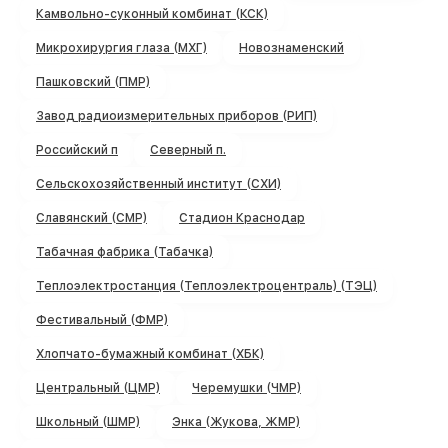
Камвольно-суконный комбинат (КСК)
Микрохирургия глаза (МХГ)
Новознаменский
Пашковский (ПМР)
Завод радиоизмерительных приборов (РИП)
Российский п
Северный п.
Сельскохозяйственный институт (СХИ)
Славянский (СМР)
Стадион Краснодар
Табачная фабрика (Табачка)
Теплоэлектростанция (Теплоэлектроцентраль) (ТЭЦ)
Фестивальный (ФМР)
Хлопчато-бумажный комбинат (ХБК)
Центральный (ЦМР)
Черемушки (ЧМР)
Школьный (ШМР)
Энка (Жукова, ЖМР)