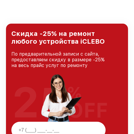
удовлетворен скоростью и качеством
предоставляемых услуг. Наша цель — стать
лучшим сервисным центром iCLEBO в городе
Краснодаре, постоянно повышая уровень
доверия и лояльности наших клиентов.
Скидка -25% на ремонт
любого устройства iCLEBO
По предварительной записи с сайта,
предоставляем скидку в размере -25%
на весь прайс услуг по ремонту
25
%
OFF