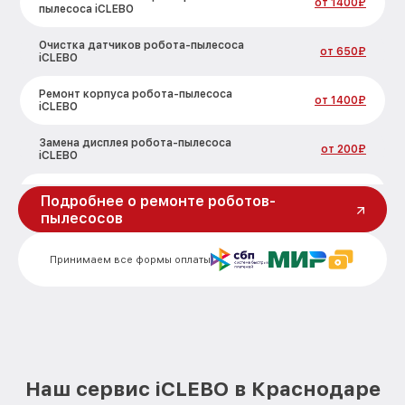
от 1400₽
пылесоса iCLEBO
Очистка датчиков робота-пылесоса
от 650₽
iCLEBO
Ремонт корпуса робота-пылесоса
от 1400₽
iCLEBO
Замена дисплея робота-пылесоса
от 200₽
iCLEBO
Замена шнура робота-пылесоса iCLEBO
от 300₽
Подробнее о ремонте роботов-
пылесосов
Ремонт электроплаты робота-пылесоса
от 1400₽
iCLEBO
Принимаем все формы оплаты
Ремонт после залития робота-пылесоса
от 2000₽
iCLEBO
Устранение ошибок робота-пылесоса
от 2000₽
iCLEBO
Ремонт кнопки робота-пылесоса iCLEBO
от 300₽
Наш сервис iCLEBO в Краснодаре